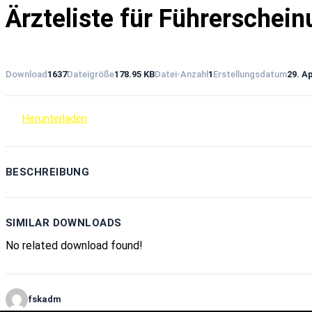
Ärzteliste für Führerschei
Download
1637
Dateigröße
178.95 KB
Datei-Anzahl
1
Erstellungsdatum
29. Ap
Herunterladen
BESCHREIBUNG
SIMILAR DOWNLOADS
No related download found!
fskadm