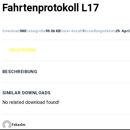
Fahrtenprotokoll L17
Download
980
Dateigröße
99.06 KB
Datei-Anzahl
1
Erstellungsdatum
29. Apri
Herunterladen
BESCHREIBUNG
SIMILAR DOWNLOADS
No related download found!
fskadm