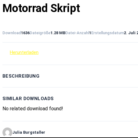
Motorrad Skript
Download
1636
Dateigröße
1.28 MB
Datei-Anzahl
1
Erstellungsdatum
2. Juli 
Herunterladen
BESCHREIBUNG
SIMILAR DOWNLOADS
No related download found!
Julia Burgstaller