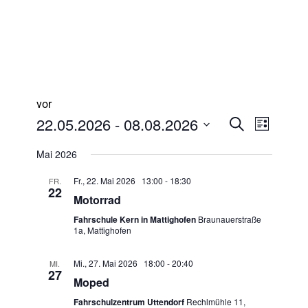
vor
Veransta
Veran
22.05.2026
 - 
08.08.2026
Liste
Suche
Ansic
Suche
Datum
Mai 2026
Navig
wählen.
und
Fr., 22. Mai 2026 13:00
-
18:30
FR.
Ansichte
22
Motorrad
Navigati
Fahrschule Kern in Mattighofen
Braunauerstraße
1a, Mattighofen
Mi., 27. Mai 2026 18:00
-
20:40
MI.
27
Moped
Fahrschulzentrum Uttendorf
Rechlmühle 11,