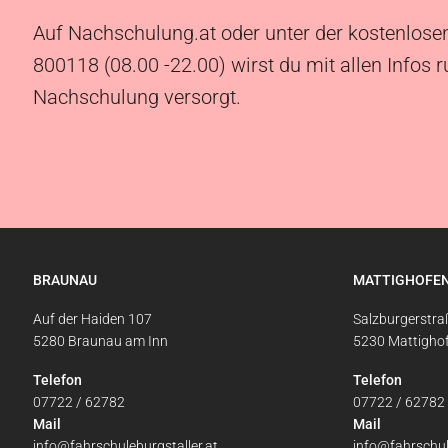
Auf Nachschulung.at oder unter der kostenlose
800118 (08.00 -22.00) wirst du mit allen Infos 
Nachschulung versorgt.
BRAUNAU
MATTIGHOFE
Auf der Haiden 107
Salzburgerstra
5280 Braunau am Inn
5230 Mattigho
Telefon
Telefon
07722 / 62782
07722 / 62782
Mail
Mail
info@fahrschuleburgstaller.at
info@fahrschul