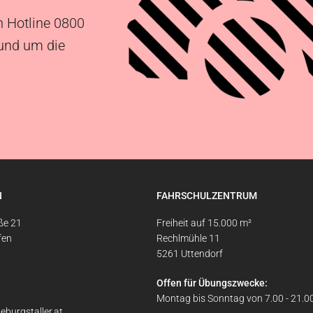
n Hotline 0800
rund um die
N
FAHRSCHULZENTRUM
ße 21
Freiheit auf 15.000 m²
fen
Rechlmühle 11
5261 Uttendorf
Offen für Übungszwecke:
Montag bis Sonntag von 7.00 - 21.0
eburgstaller.at