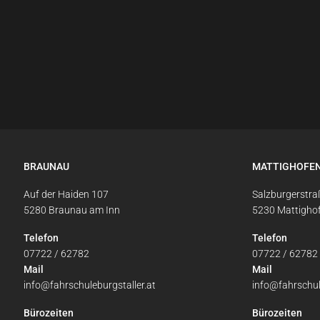
BRAUNAU
MATTIGHOFE
Auf der Haiden 107
Salzburgerstra
5280 Braunau am Inn
5230 Mattigho
Telefon
Telefon
07722 / 62782
07722 / 62782
Mail
Mail
info@fahrschuleburgstaller.at
info@fahrschul
Bürozeiten
Bürozeiten