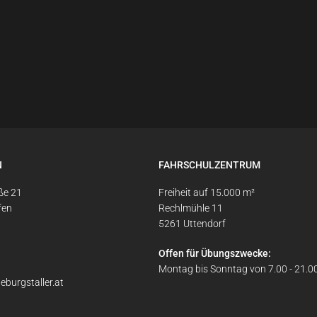
N
FAHRSCHULZENTRUM
ße 21
Freiheit auf 15.000 m²
fen
Rechlmühle 11
5261 Uttendorf
Offen für Übungszwecke:
Montag bis Sonntag von 7.00 - 21.0
eburgstaller.at